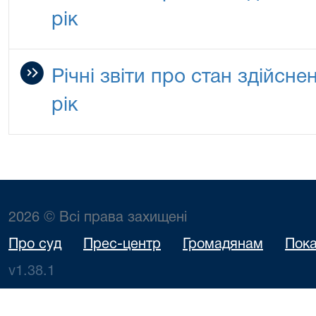
рік
Річні звіти про стан здійсн
рік
2026 © Всі права захищені
Про суд
Прес-центр
Громадянам
Пока
v1.38.1