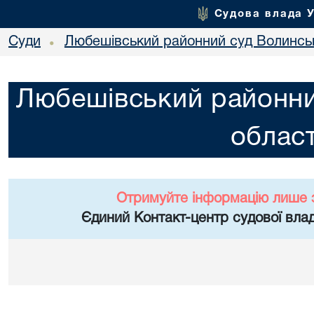
Судова влада 
Суди
Любешівський районний суд Волинськ
•
Любешівський районни
област
Отримуйте інформацію лише 
Єдиний Контакт-центр судової влад