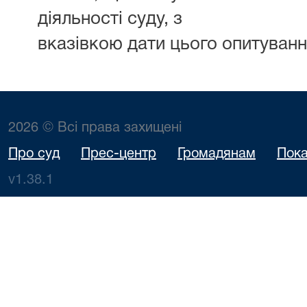
діяльності суду, з
вказівкою дати цього опитуван
2026 © Всі права захищені
Про суд
Прес-центр
Громадянам
Пока
v1.38.1