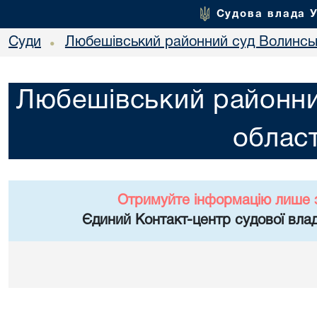
Судова влада 
Суди
Любешівський районний суд Волинськ
•
Любешівський районни
област
Отримуйте інформацію лише 
Єдиний Контакт-центр судової влад