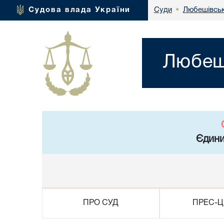
Любешівськ
Судова влада України
Суди
•
Любеші
Єдини
ПРО СУД
ПРЕС-Ц