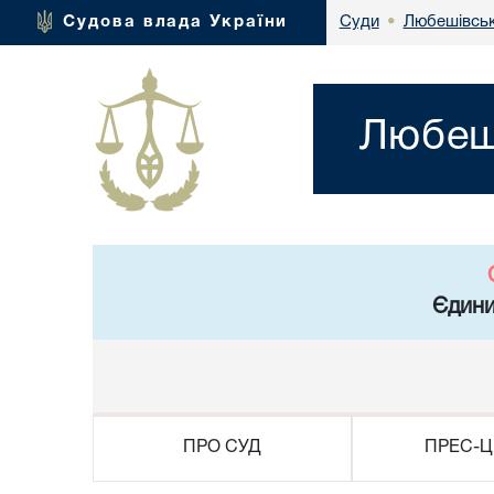
Любешівськ
Судова влада України
Суди
•
Любеші
Єдини
ПРО СУД
ПРЕС-Ц