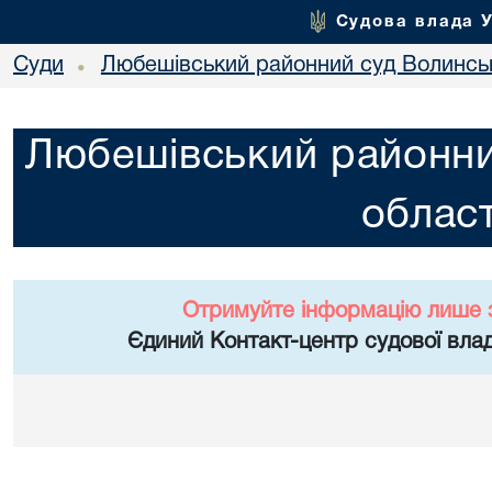
Судова влада 
Суди
Любешівський районний суд Волинськ
•
Любешівський районни
област
Отримуйте інформацію лише 
Єдиний Контакт-центр судової влад