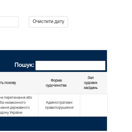
Очистити дату
Пошук:
Зал
Форма
ть позову
судових
судочинства
засідань
не перетинання або
ба незаконного
Адміністративні
нання державного
правопорушення
рдону України