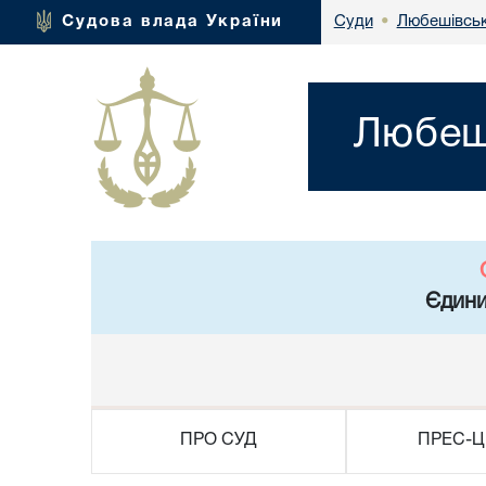
Любешівськ
Судова влада України
Суди
•
Любеші
Єдини
ПРО СУД
ПРЕС-Ц