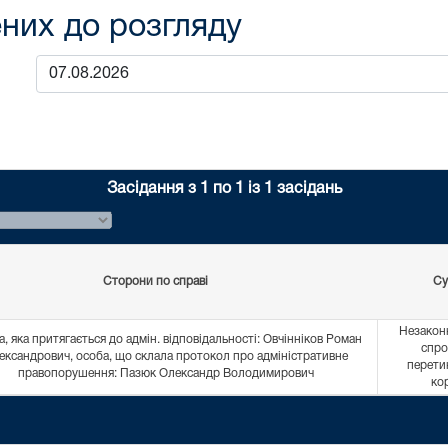
них до розгляду
Засідання з 1 по 1 із 1 засідань
Сторони по справі
Су
Незакон
, яка притягається до адмін. відповідальності: Овчінніков Роман
спро
ександрович, особа, що склала протокол про адміністративне
перети
правопорушення: Пазюк Олександр Володимирович
ко