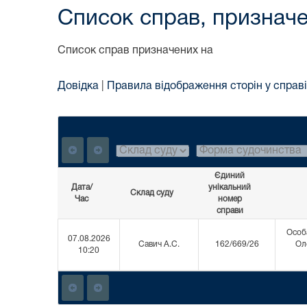
Список справ, призначе
Список справ призначених на
Довідка
|
Правила відображення сторін у справі
Єдиний
Дата/
унікальний
Склад суду
Час
номер
справи
Особа
07.08.2026
Савич А.С.
162/669/26
Ол
10:20