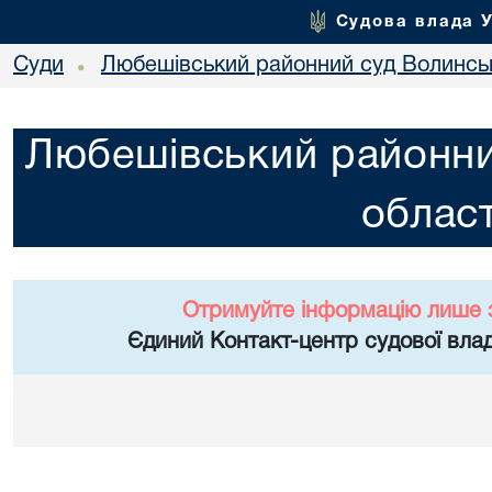
Судова влада 
Суди
Любешівський районний суд Волинськ
•
Любешівський районни
област
Отримуйте інформацію лише 
Єдиний Контакт-центр судової влад