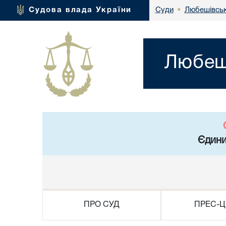
Любешівськ
Судова влада України
Суди
•
Любеші
Єдини
ПРО СУД
ПРЕС-Ц