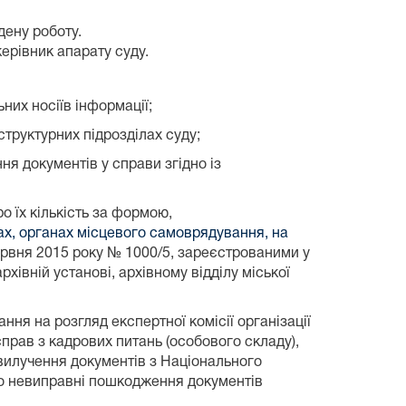
дену роботу.
ерівник апарату суду.
них носіїв інформації;
труктурних підрозділах суду;
ня документів у справи згідно із
 їх кількість за формою,
ах, органах місцевого самоврядування, на
червня 2015 року № 1000/5, зареєстрованими у
рхівній установі, архівному відділу міської
ння на розгляд експертної комісії організації
справ з кадрових питань (особового складу),
 вилучення документів з Національного
ро невиправні пошкодження документів