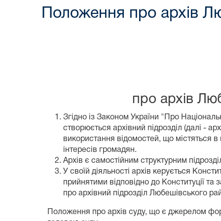
Положення про архів Лю
про архів Лю
Згідно із Законом України "Про Національн
створюється архівний підрозділ (далі - ар
використання відомостей, що містяться в 
інтересів громадян.
Архів є самостійним структурним підрозділ
У своїй діяльності архів керується Конст
прийнятими відповідно до Конституції та 
про архівний підрозділ Любешівського рай
Положення про архів суду, що є джерелом фор