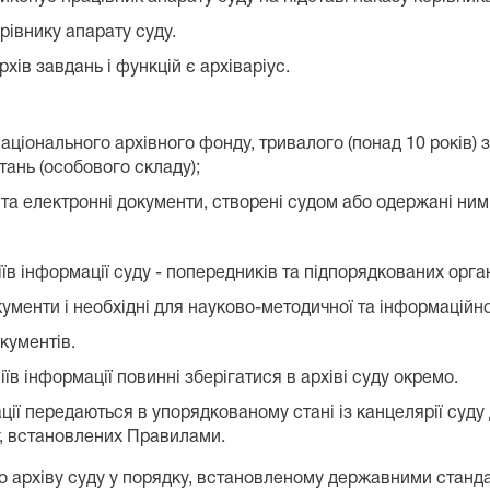
рівнику апарату суду.
ів завдань і функцій є архіваріус.
ціонального архівного фонду, тривалого (понад 10 років) 
тань (особового складу);
 та електронні документи, створені судом або одержані ним
в інформації суду - попередників та підпорядкованих органі
ументи і необхідні для науково-методичної та інформаційно
кументів.
в інформації повинні зберігатися в архіві суду окремо.
ї передаються в упорядкованому стані із канцелярії суду 
г, встановлених Правилами.
о архіву суду у порядку, встановленому державними станда