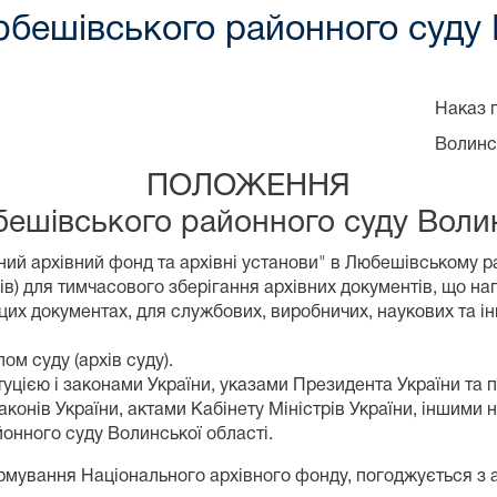
бешівського районного суду 
Наказ 
Волинсь
ПОЛОЖЕННЯ
бешівського районного суду Волин
ий архівний фонд та архівні установи" в Любешівському рай
хів) для тимчасового зберігання архівних документів, що наг
цих документах, для службових, виробничих, наукових та інш
ом суду (архів суду).
итуцією і законами України, указами Президента України та
законів України, актами Кабінету Міністрів України, інши
онного суду Волинської області.
мування Національного архівного фонду, погоджується з 