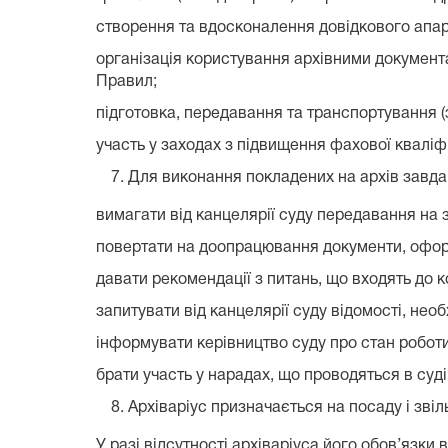
створення та вдосконалення довідкового апара
організація користування архівними документа
Правил;
підготовка, передавання та транспортування (
участь у заходах з підвищення фахової кваліфі
Для виконання покладених на архів завда
вимагати від канцелярії суду передавання на 
повертати на доопрацювання документи, офор
давати рекомендації з питань, що входять до к
запитувати від канцелярії суду відомості, необ
інформувати керівництво суду про стан роботи
брати участь у нарадах, що проводяться в суді
Архіваріус призначається на посаду і зві
У разі відсутності архіваріуса його обов’язки 