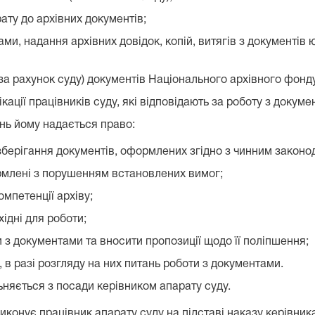
ту до архівних документів;
ми, надання архівних довідок, копій, витягів з документів
за рахунок суду) документів Національного архівного фонду
кації працівників суду, які відповідають за роботу з докуме
нь йому надається право:
зберігання документів, оформлених згідно з чинним законо
млені з порушенням встановлених вимог;
омпетенції архіву;
хідні для роботи;
 з документами та вносити пропозиції щодо її поліпшення;
, в разі розгляду на них питань роботи з документами.
льняється з посади керівником апарату суду.
виконує працівник апарату суду на підставі наказу керівник