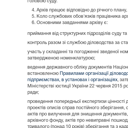
головою суду.
Архів працює відповідно до річного плану,
Коло службових обов'язків працівника арх
Основними завданнями архіву є:
приймання від структурних підрозділів суду та
контроль разом зі службою діловодства за ста
участь у складанні та погодженні зведеної но
затвердженою номенклатурою;
ведення державного обліку документів Націона
встановленою
Правилами організації діловод
підприємствах, в установах і організаціях
, за
Міністерстві юстиції України 22 червня 2015 ро
ради;
проведення попередньої експертизи цінності до
проектів описів справ постійного зберігання, 
актів про вилучення для знищення документів,
архівного фонду, актів про невиправні пошко
тривалого (понад 10 років) зберігання та з ка