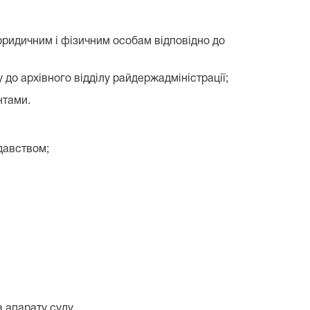
 юридичним і фізичним особам відповідно до
 до архівного відділу райдержадміністрації;
нтами.
давством;
а апарату суду.