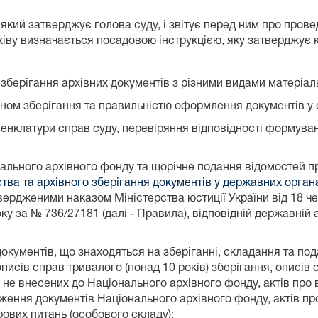
 який затверджує голова суду, і звітує перед ним про прове
іву визначається посадовою інструкцією, яку затверджує к
 зберігання архівних документів з різними видами матеріаль
ном зберігання та правильністю оформлення документів у с
менклатури справ суду, перевіряння відповідності формуван
льного архівного фонду та щорічне подання відомостей про
ства та архівного зберігання документів у державних орган
твердженими наказом Міністерства юстиції України від 18 
ку за № 736/27181 (далі - Правила), відповідній державній а
кументів, що знаходяться на зберіганні, складання та пода
описів справ тривалого (понад 10 років) зберігання, описів 
 не внесених до Національного архівного фонду, актів про
дження документів Національного архівного фонду, актів п
дрових питань (особового складу);