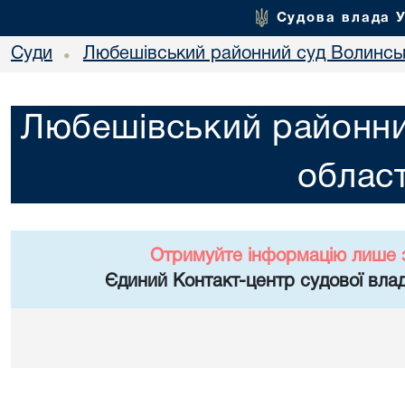
Судова влада 
Суди
Любешівський районний суд Волинськ
•
Любешівський районни
област
Отримуйте інформацію лише 
Єдиний Контакт-центр судової влад