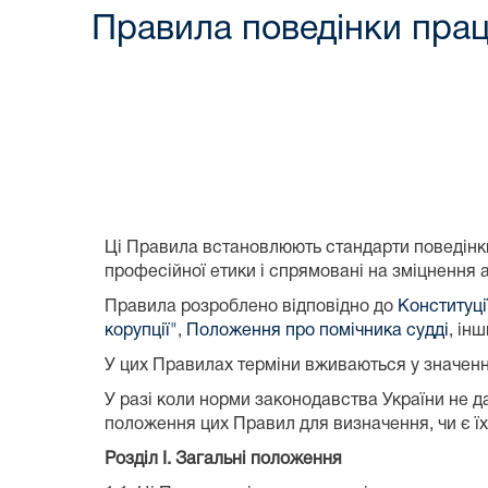
Правила поведінки прац
Ці Правила встановлюють стандарти поведінки 
професійної етики і спрямовані на зміцнення 
Правила розроблено відповідно до
Конституці
корупції"
,
Положення про помічника судді
, ін
У цих Правилах терміни вживаються у значенн
У разі коли норми законодавства України не да
положення цих Правил для визначення, чи є ї
Розділ I. Загальні положення