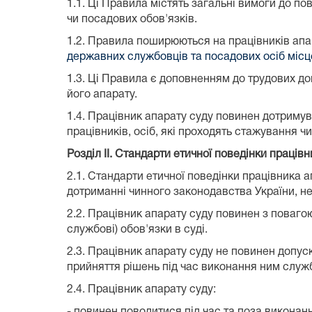
1.1. Ці Правила містять загальні вимоги до п
чи посадових обов'язків.
1.2. Правила поширюються на працівників апа
державних службовців та посадових осіб міс
1.3. Ці Правила є доповненням до трудових дого
його апарату.
1.4. Працівник апарату суду повинен дотриму
працівників, осіб, які проходять стажування ч
Розділ II. Стандарти етичної поведінки праців
2.1. Стандарти етичної поведінки працівника ап
дотриманні чинного законодавства України, нед
2.2. Працівник апарату суду повинен з повагою 
службові) обов'язки в суді.
2.3. Працівник апарату суду не повинен допуск
прийняття рішень під час виконання ним служб
2.4. Працівник апарату суду:
- повинен поводитися під час та поза виконанн