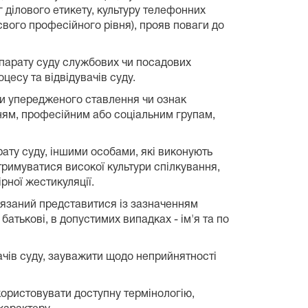
г ділового етикету, культуру телефонних
вого професійного рівня), прояв поваги до
апарату суду службових чи посадових
цесу та відвідувачів суду.
ти упередженого ставлення чи ознак
нням, професійним або соціальним групам,
рату суду, іншими особами, які виконують
отримуватися високої культури спілкування,
рної жестикуляції.
в'язаний представитися із зазначенням
батькові, в допустимих випадках - ім'я та по
вачів суду, зауважити щодо неприйнятності
икористовувати доступну термінологію,