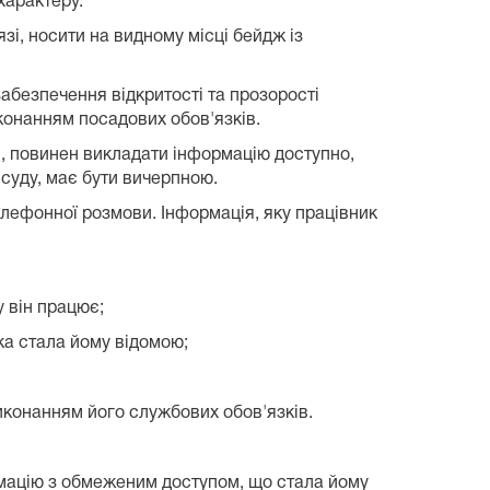
характеру.
зі, носити на видному місці бейдж із
забезпечення відкритості та прозорості
конанням посадових обов'язків.
и, повинен викладати інформацію доступно,
 суду, має бути вичерпною.
лефонної розмови. Інформація, яку працівник
у він працює;
яка стала йому відомою;
виконанням його службових обов'язків.
рмацію з обмеженим доступом, що стала йому