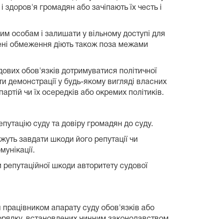
 здоров'я громадян або зачіпають їх честь і
им особам і залишати у вільному доступі для
ачені обмеження діють також поза межами
дових обов'язків дотримуватися політичної
ати демонстрації у будь-якому вигляді власних
ртій чи їх осередків або окремих політиків.
путацію суду та довіру громадян до суду.
ожуть завдати шкоди його репутації чи
мунікації.
и репутаційної шкоди авторитету судової
 працівником апарату суду обов'язків або
орядку, встановлених чинним законодавством.