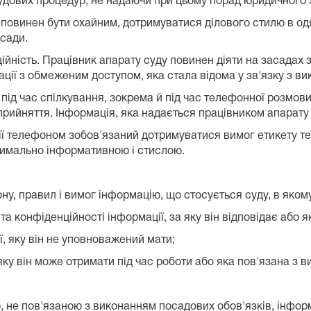
судових процедур, не надаючи при цьому порад юридичного 
 повинен бути охайним, дотримуватися ділового стилю в одя
осади.
ійність. Працівник апарату суду повинен діяти на засадах 
ії з обмеженим доступом, яка стала відома у зв'язку з ви
 під час спілкування, зокрема й під час телефонної розмов
сприйняття. Інформація, яка надається працівником апарату
ії телефоном зобов'язаний дотримуватися вимог етикету те
симально інформативною і стислою.
ну, правил і вимог інформацію, що стосується суду, в яком
а конфіденційності інформації, за яку він відповідає або 
ї, яку він не уповноважений мати;
ку він може отримати під час роботи або яка пов'язана з 
, не пов'язаною з виконанням посадових обов'язків, інфо