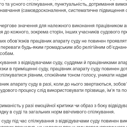
го та усного спілкування, пунктуальність, дотримання вимо
е навчання (самовдосконалення, систематичне підвищення с
очергове значення для належного виконання працівником 
 до кожного, зокрема сторін, інших учасників судового про
вих обов'язків працівник апарату суду не повинен проявля
ти переваги будь-яким громадським або релігійним об'єдна
особам.
ілкування з відвідувачами суду, суддями й працівниками апа
'язки в приміщенні суду, працівник апарату суду повинен д
пілкуватися рівним, спокійним тоном голосу, уникати надмі
вник апарату суду в разі, коли до нього звертаються, зобо
удового процесу слід використовувати прізвище, ім'я та по 
иманість у разі емоційної критики чи образ з боку відвіду
ядку в суді та загальних норм ввічливого спілкування.
у суду під час спілкування з відвідувачами суду повинен в