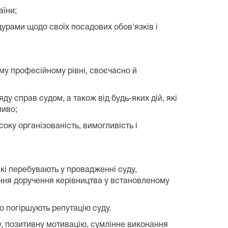
аїни;
дурами щодо своїх посадових обов'язків і
му професійному рівні, своєчасно й
ду справ судом, а також від будь-яких дій, які
ливо;
соку організованість, вимогливість і
які перебувають у провадженні суду,
ання доручення керівництва у встановленому
що погіршують репутацію суду.
у, позитивну мотивацію, сумлінне виконання