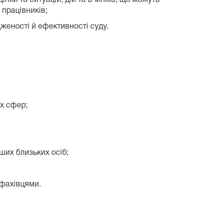
 працівників;
женості й ефективності суду.
их сфер;
нших близьких осіб;
 фахівцями.