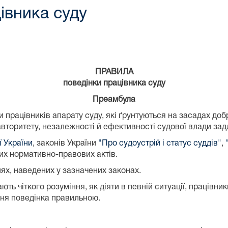
івника суду
ПРАВИЛА
поведінки працівника суду
Преамбула
працівників апарату суду, які ґрунтуються на засадах добр
авторитету, незалежності й ефективності судової влади зад
ї України
, законів України
"Про судоустрій і статус суддів"
,
ших нормативно-правових актів.
ях, наведених у зазначених законах.
ють чіткого розуміння, як діяти в певній ситуації, працівн
хня поведінка правильною.