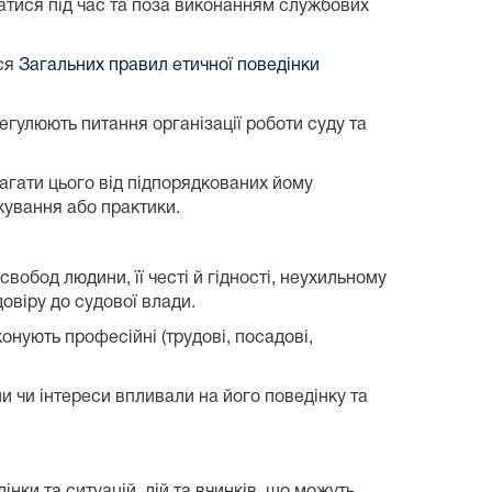
ватися під час та поза виконанням службових
ися
Загальних правил етичної поведінки
регулюють питання організації роботи суду та
агати цього від підпорядкованих йому
ажування або практики.
свобод людини, її честі й гідності, неухильному
овіру до судової влади.
конують професійні (трудові, посадові,
ни чи інтереси впливали на його поведінку та
нки та ситуацій, дій та вчинків, що можуть