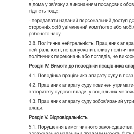
відома у зв'язку з виконанням посадових обов'
гідність тощо;
- передавати наданий персональний доступ до 
сторонніх осіб увімкнений комп'ютер або мобі
робочого часу.
3.8. Політична нейтральність. Працівник апар
нейтральності, не допускати впливу політичних
політичних переконань або поглядів, не викор
Розділ IV. Вимоги до поведінки працівника ап
4.1. Поведінка працівника апарату суду в поз
4.2. Працівник апарату суду повинен утриматис
авторитету судової влади, у соціальних мереж
4.3. Працівник апарату суду зобов'язаний утри
влади.
Розділ V. Відповідальність
5.1. Порушення вимог чинного законодавства 
зловживання наданими правами можуть бути пі