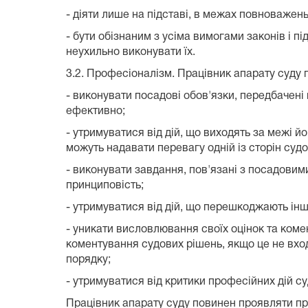
- діяти лише на підставі, в межах повноважень
- бути обізнаним з усіма вимогами законів і 
неухильно виконувати їх.
3.2. Професіоналізм. Працівник апарату суду 
- виконувати посадові обов'язки, передбачені
ефективно;
- утримуватися від дій, що виходять за межі й
можуть надавати перевагу одній із сторін су
- виконувати завдання, пов'язані з посадовими
принциповість;
- утримуватися від дій, що перешкоджають інш
- уникати висловлювання своїх оцінок та комен
коментування судових рішень, якщо це не вхо
порядку;
- утримуватися від критики професійних дій су
Працівник апарату суду повинен проявляти про