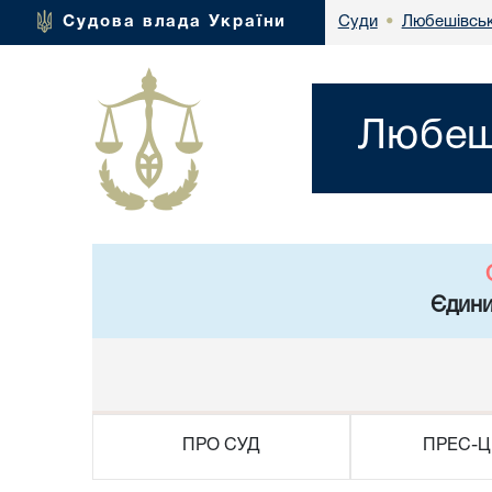
Любешівськ
Судова влада України
Суди
•
Любеші
Єдини
ПРО СУД
ПРЕС-Ц