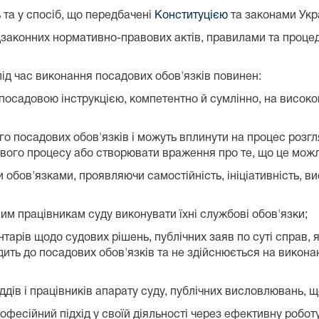
 та у спосіб, що передбачені
Конституцією
та законами Укр
підзаконних нормативно-правових актів, правилами та проце
під час виконання посадових обов'язків повинен:
 посадовою інструкцією, компетентно й сумлінно, на високо
ого посадових обов'язків і можуть вплинути на процес розгля
дового процесу або створювати враження про те, що це мож
 обов'язками, проявляючи самостійність, ініціативність, ви
им працівникам суду виконувати їхні службові обов'язки;
тарів щодо судових рішень, публічних заяв по суті справ, 
дить до посадових обов'язків та не здійснюється на викон
ддів і працівників апарату суду, публічних висловлювань, 
фесійний підхід у своїй діяльності через ефективну робот