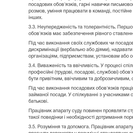
посадових обов'язків, гарні навички письмово
розмов, уміння працювати в команді, постійн
інших.
3.3. Неупередженість та толерантність. Перш
обов'язків має забезпечення рівного ставлення
Під час виконання своїх службових чи посадо
дискримінації (вербально або діями), надава
організаціям, підприємствам, установам або 
3.4. Виваженість та ввічливість. У процесі сп
професійні (трудові, посадові, службові) обов
бути привітним, ввічливим та доброзичливим, с
Під час виконання посадових обов'язків праці
займаної посади. У спілкуванні з учасниками с
батькові.
Працівник апарату суду повинен проявляти стр
такої поведінки і необхідності дотримання пор
3.5. Розуміння та допомога. Працівник апарат