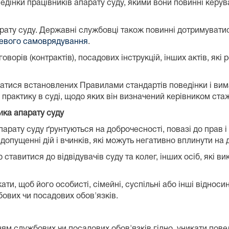
оведінки працівників апарату суду, якими вони повинні керу
рату суду. Державні службовці також повинні дотримуват
цевого самоврядування
.
ворів (контрактів), посадових інструкцій, інших актів, які 
ватися встановлених Правилами стандартів поведінки і вим
и практику в суді, щодо яких він визначений керівником ст
ника апарату суду
арату суду ґрунтуються на доброчесності, повазі до прав і 
опущенні дій і вчинків, які можуть негативно вплинути на д
ставитися до відвідувачів суду та колег, інших осіб, які ви
ати, щоб його особисті, сімейні, суспільні або інші відноси
ових чи посадових обов'язків.
ям службових чи посадових обов'язків гідно, уникати поведі