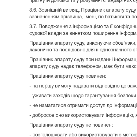
прагнути допомогти у розумінні стандартних 
3.6. Зовнішній вигляд. Працівник апарату суду
зазначенням прізвища, імені, по батькові та п
3.7. Поводження з інформацією та її конфіденц
судової влади за винятком поширення інформац
Працівник апарату суду, виконуючи обов'язки,
лаконічно та послідовно для її однозначного 
Працівник апарату суду при наданні інформац
апарату суду надає телефоном, має бути мак
Працівник апарату суду повинен:
- на першу вимогу надавати відповідно до зако
- уживати заходів щодо гарантування безпеки т
- не намагатися отримати доступ до інформаці
- добросовісно використовувати інформацію, я
Працівник апарату суду не повинен:
- розголошувати або використовувати з метою