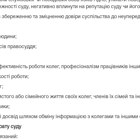
жності суду, негативно вплинути на репутацію суду чи його
в збереженню та зміцненню довіри суспільства до неуперед
людини;
сів правосуддя;
ефективність роботи колег, професіоналізм працівників інш
ості роботи;
г;
того або сімейного життя своїх колег, членів їх сімей та і
ики;
 і досвід шляхом обміну інформацією з колегами та іншими
рату суду
'язаний: