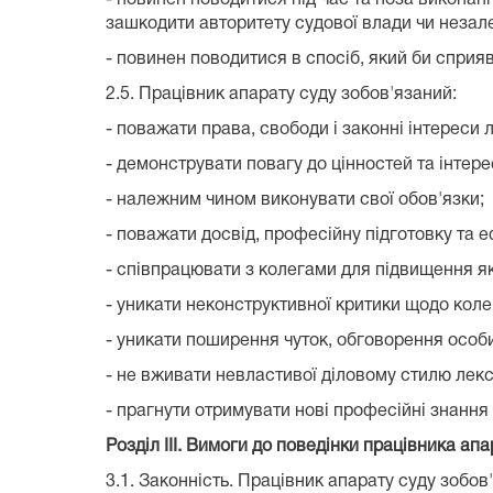
зашкодити авторитету судової влади чи незале
- повинен поводитися в спосіб, який би сприя
2.5. Працівник апарату суду зобов'язаний:
- поважати права, свободи і законні інтереси 
- демонструвати повагу до цінностей та інтере
- належним чином виконувати свої обов'язки;
- поважати досвід, професійну підготовку та 
- співпрацювати з колегами для підвищення як
- уникати неконструктивної критики щодо коле
- уникати поширення чуток, обговорення особис
- не вживати невластивої діловому стилю лекс
- прагнути отримувати нові професійні знання
Розділ III. Вимоги до поведінки працівника апа
3.1. Законність. Працівник апарату суду зобов