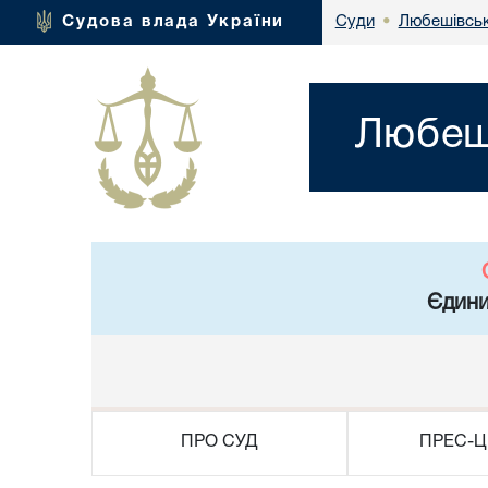
Любешівськ
Судова влада України
Суди
•
Любеші
Єдини
ПРО СУД
ПРЕС-Ц