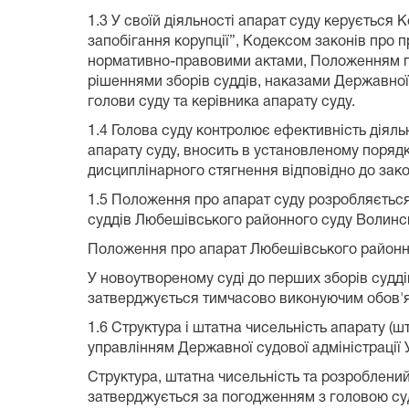
1.3 У своїй діяльності апарат суду керується 
запобігання корупції”, Кодексом законів про 
нормативно-правовими актами, Положенням пр
рішеннями зборів суддів, наказами Державної 
голови суду та керівника апарату суду.
1.4 Голова суду контролює ефективність діяль
апарату суду, вносить в установленому поряд
дисциплінарного стягнення відповідно до зак
1.5 Положення про апарат суду розробляється
суддів Любешівського районного суду Волинсь
Положення про апарат Любешівського районно
У новоутвореному суді до перших зборів судд
затверджується тимчасово виконуючим обов'яз
1.6 Структура і штатна чисельність апарату 
управлінням Державної судової адміністрації У
Структура, штатна чисельність та розроблени
затверджується за погодженням з головою суд