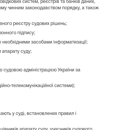
овідкових систем, реєстрів та банків даних,
ому чинним законодавством порядку, а також
вного реєстру судових рішень;
ронного підпису;
ду необхідними засобами інформатизації;
 апарату суду;
ю судовою адміністрацією України за
ійно-телекомунікаційної системи);
ають у суді, встановлених правил і
цівників апарату суду, учасників судового