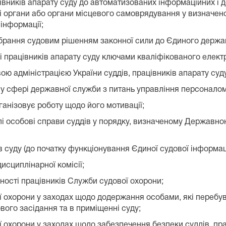
цівників апарату суду до автоматизованих інформаційних і д
і органи або органи місцевого самоврядування у визначен
інформації;
брання судовим рішенням законної сили до Єдиного держа
і працівників апарату суду ключами кваліфікованого елект
ою адміністрацією України суддів, працівників апарату су
 у сфері державної служби з питань управління персоналом
ганізовує роботу щодо його мотивації;
слі особові справи суддів у порядку, визначеному Державно
в суду (до початку функціонування Єдиної судової інформац
исциплінарної комісії;
ьності працівників Служби судової охорони;
ої охорони у заходах щодо додержання особами, які перебув
вого засідання та в приміщенні суду;
ї охорони у заходах щодо забезпечення безпеки суддів, пра