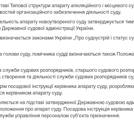
ставі Типової структури апарату апеляційного і місцевого
востей організаційного забезпечення діяльності суду.
ельність апарату новоутвореного суду затверджується ти
 Державної судової адміністрації України.
 визначається законами України „Про судоустрій і статус с
ка голови суду, помічника судді визначаються також Полож
ка служби судових розпорядників, старшого судового розп
творення та діяльності служби судових розпорядників су
крім посадової інструкції керівника апарату суду, розробл
я керівником апарату суду.
бляється на підставі затвердженої Державною судовою адмі
о положення про апарат суду. Посадова інструкція керівник
служби управління персоналом суб’єкта призначення.