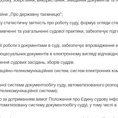
бліку, зберігання, використання, знищення документів та і
аїни „Про державну таємницю”;
 статистичну звітність про роботу суду, формує огляди ста
 вивченні та узагальненні судової практики, забезпечує підг
ії роботи з документами в суді, забезпечує впровадження 
цесуальних документів в електронному вигляді відповідн
ння судових засідань, зборів суддів;
аційно-телекомунікаційних систем, систем електронних ком
ої системи документообігу суду, автоматизованого розпод
телекомунікаційної системи);
ю за дотриманням вимог Положення про Єдину судову інфо
томатизовану систему документообігу суду), у тому числі 