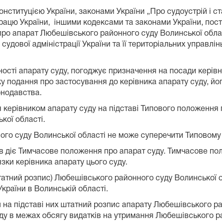
Конституцією України, законами України „Про судоустрій і с
працю України, іншими кодексами та законами України, пост
о апарат Любешівського районного суду Волинської област
судової адміністрації України та її територіальних управл
ності апарату суду, погоджує призначення на посади керівн
ку подання про застосування до керівника апарату суду, й
онодавства.
 керівником апарату суду на підставі Типового положення
кої області.
го суду Волинської області не може суперечити Типовому
ів діє Тимчасове положення про апарат суду. Тимчасове п
ки керівника апарату цього суду.
(штатний розпис) Любешівського районного суду Волинської
країни в Волинській області.
й на підставі них штатний розпис апарату Любешівського р
у в межах обсягу видатків на утримання Любешівського ра