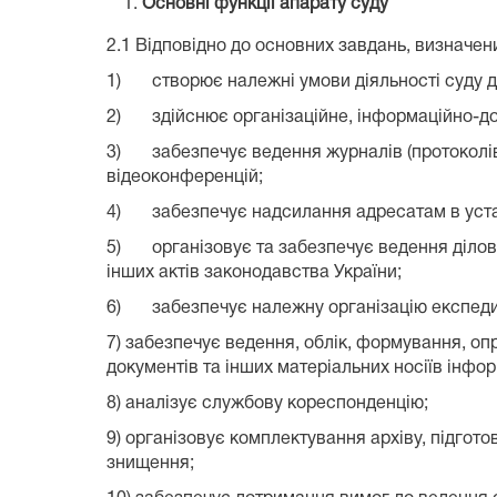
Основні функції апарату суду
2.1 Відповідно до основних завдань, визначени
1) створює належні умови діяльності суду д
2) здійснює організаційне, інформаційно-дов
3) забезпечує ведення журналів (протоколів)
відеоконференцій;
4) забезпечує надсилання адресатам в устано
5) організовує та забезпечує ведення діловодс
інших актів законодавства України;
6) забезпечує належну організацію експедиц
7) забезпечує ведення, облік, формування, оп
документів та інших матеріальних носіїв інформ
8) аналізує службову кореспонденцію;
9) організовує комплектування архіву, підгото
знищення;