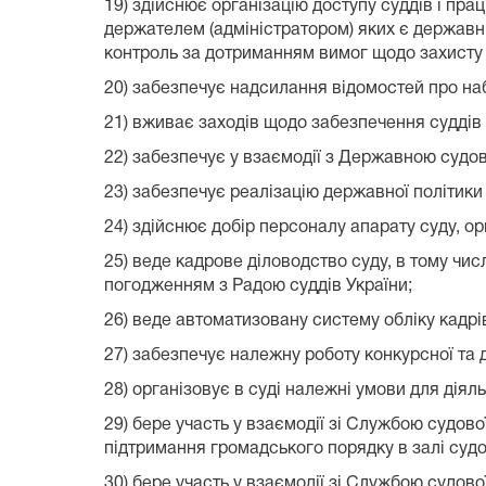
19) здійснює організацію доступу суддів і пра
держателем (адміністратором) яких є державн
контроль за дотриманням вимог щодо захисту 
20) забезпечує надсилання відомостей про на
21) вживає заходів щодо забезпечення суддів 
22) забезпечує у взаємодії з Державною судов
23) забезпечує реалізацію державної політики
24) здійснює добір персоналу апарату суду, ор
25) веде кадрове діловодство суду, в тому чи
погодженням з Радою суддів України;
26) веде автоматизовану систему обліку кадрі
27) забезпечує належну роботу конкурсної та д
28) організовує в суді належні умови для діял
29) бере участь у взаємодії зі Службою судов
підтримання громадського порядку в залі судо
30) бере участь у взаємодії зі Службою судово