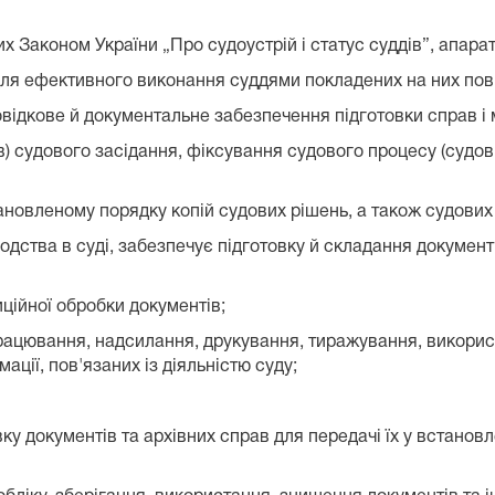
х Законом України „Про судоустрій і статус суддів”, апарат
ля ефективного виконання суддями покладених на них по
ідкове й документальне забезпечення підготовки справ і м
 судового засідання, фіксування судового процесу (судов
вленому порядку копій судових рішень, а також судових по
тва в суді, забезпечує підготовку й складання документів 
ійної обробки документів;
рацювання, надсилання, друкування, тиражування, використ
ації, пов'язаних із діяльністю суду;
вку документів та архівних справ для передачі їх у встанов