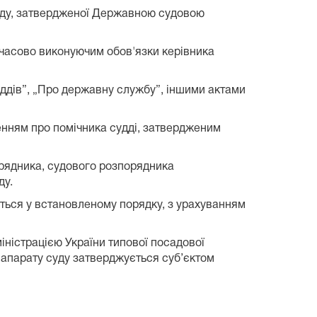
 суду, затвердженої Державною судовою
мчасово виконуючим обов'язки керівника
уддів”, „Про державну службу”, іншими актами
енням про помічника судді, затвердженим
орядника, судового розпорядника
ду.
яються у встановленому порядку, з урахуванням
ністрацією України типової посадової
а апарату суду затверджується суб’єктом