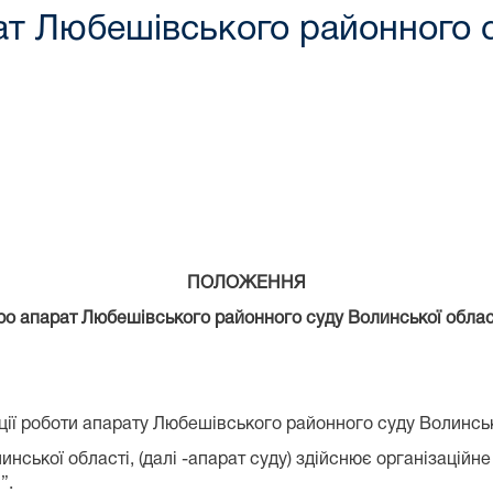
Любешівського районного су
ПОЛОЖЕННЯ
ро апарат Любешівського районного суду Волинської облас
ції роботи апарату Любешівського районного суду Волинськ
нської області, (далі -апарат суду) здійснює організаційн
”.