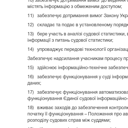
10) забезпечує дотримання вимог до ведення о
містять інформацію з обмеженим доступом;
11) забезпечує дотримання вимог Закону Укр
12) складає та подає в установленому порядку
13) бере участь в аналізі судової статистики,
інформації з питань судової статистики;
14) упроваджує передові технології організац
Забезпечує надсилання учасникам процесу про
15) здійснює інформаційно-технічне забезпече
16) забезпечує функціонування у суді інформ
даних;
17) забезпечує функціонування автоматизован
функціонування Єдиної судової інформаційно-
18) вживає заходів до забезпечення контрол
початку її функціонування – Положення про ав
розподілу судових справ між суддями;