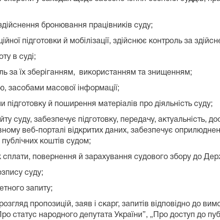
 здійснення бронювання працівників суду;
аційної підготовки й мобілізації, здійснює контроль за здійс
ту в суді;
оль за їх зберіганням, використанням та знищенням;
ю, засобами масової інформації;
и підготовку й поширення матеріалів про діяльність суду;
у суду, забезпечує підготовку, передачу, актуальність, до
вному веб-порталі відкритих даних, забезпечує оприлюдне
 публічних коштів судом;
ік сплати, повернення й зарахування судового збору до Де
озпису суду;
етного запиту;
озгляд пропозицій, заяв і скарг, запитів відповідно до ви
Про статус народного депутата України”, „Про доступ до пуб