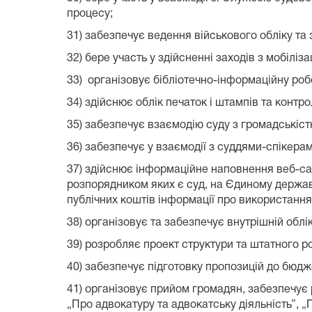
процесу;
31) забезпечує ведення військового обліку та
32) бере участь у здійсненні заходів з мобіліз
33) організовує бібліотечно-інформаційну робо
34) здійснює облік печаток і штампів та контр
35) забезпечує взаємодію суду з громадськіст
36) забезпечує у взаємодії з суддями-спікерам
37) здійснює інформаційне наповнення веб-сайт
розпорядником яких є суд, на Єдиному держа
публічних коштів інформації про використання
38) організовує та забезпечує внутрішній обл
39) розробляє проект структури та штатного р
40) забезпечує підготовку пропозицій до бюдж
41) організовує прийом громадян, забезпечує р
„Про адвокатуру та адвокатську діяльність”, „