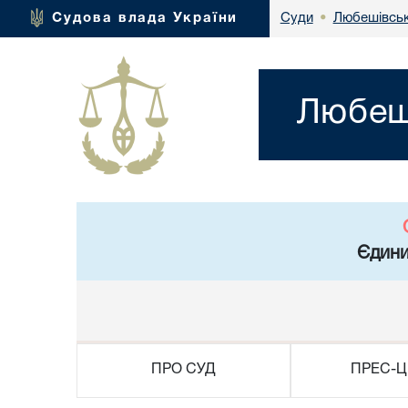
Любешівськ
Судова влада України
Суди
•
Любеші
Єдини
ПРО СУД
ПРЕС-Ц