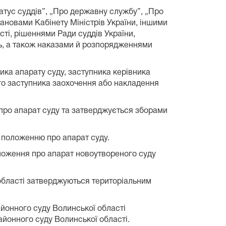
татус суддів”, „Про державну службу”, „Про
ановами Кабінету Міністрів України, іншими
і, рішеннями Ради суддів України,
інь, а також наказами й розпорядженнями
ика апарату суду, заступника керівника
ого заступника заохочення або накладення
 про апарат суду та затверджується зборами
 положенню про апарат суду.
оложення про апарат новоутвореного суду
 області затверджуються територіальним
айонного суду Волинської області
йонного суду Волинської області.