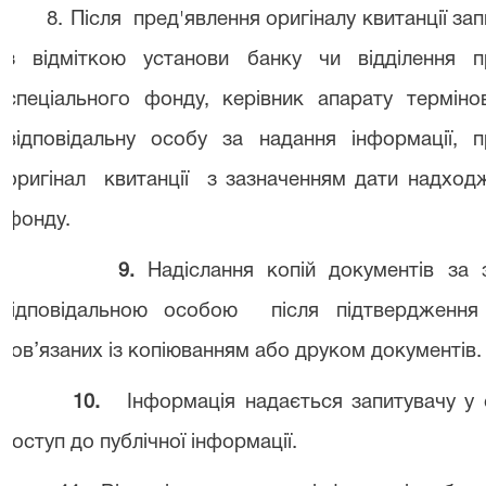
8.
Після
пред'явлення оригіналу квитанції за
з відміткою установи банку чи відділення 
спеціального фонду, керівник апарату термін
відповідальну особу за надання інформації,
оригінал
квитанції
з зазначенням дати надходж
фонду.
9.
Надіслання копій документів за
відповідальною особою
після підтвердження
пов’язаних із копіюванням або друком документів.
10
.
Інформація надається запитувачу у с
доступ до публічної інформації.