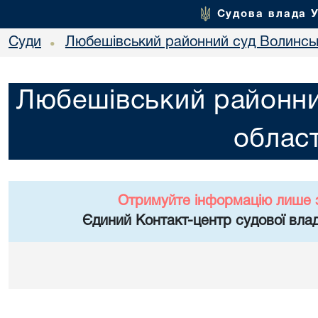
Судова влада 
Суди
Любешівський районний суд Волинськ
•
Любешівський районни
област
Отримуйте інформацію лише 
Єдиний Контакт-центр судової влад