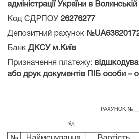
адміністрації України в Волинській
Код ЄДРПОУ
26276277
Депозитний рахунок
№UA
6382017
Банк
ДКСУ м.Київ
Призначення платежу:
відшкодува
або друк документів ПІБ особи – 
РАХУНОК №__
від ____ _____________
№
Найменування
Вартість