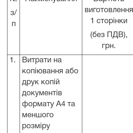
виготовленн
з/
1 сторінки
п
(без ПДВ),
грн.
1.
Витрати на
копіювання або
друк копій
документів
формату А4 та
меншого
розміру