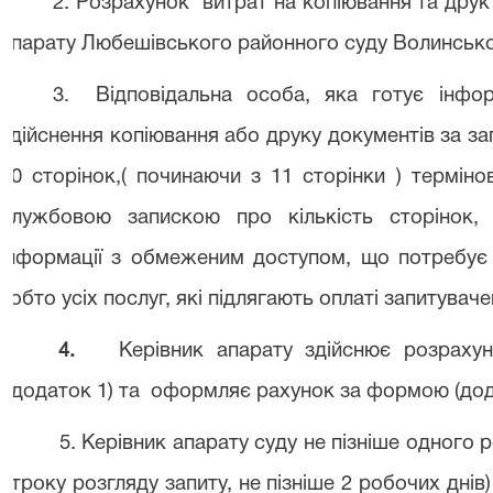
2. Розрахунок
витрат на копіювання та друк
апарату Любешівського районного суду Волинсько
3
.
Відповідальна особа, яка готує інфор
здійснення копіювання або друку документів за з
10 сторінок,( починаючи з 11 сторінки ) термін
службовою запискою про кількість сторінок,
інформації з обмеженим доступом, що потребує 
тобто усіх послуг, які підлягають оплаті запитуваче
4.
Керівник апарату здійснює розраху
(додаток 1) та
оформляє рахунок за формою (дод
5. Керівник апарату суду не пізніше одного 
строку розгляду запиту, не пізніше 2 робочих дні