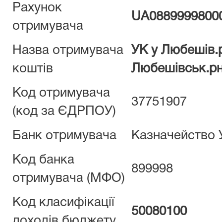
Рахунок
UA0889999800
отримувача
Назва отримувача
УК у Любешів.
коштів
Любешівськ.рн
Код отримувача
37751907
(код за ЄДРПОУ)
Банк отримувача
Казначейство 
Код банка
899998
отримувача (МФО)
Код класифікації
50080100
доходів бюджету