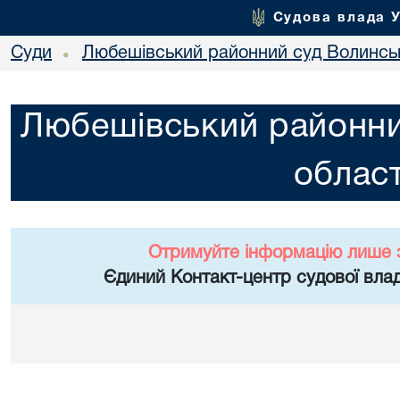
Судова влада 
Суди
Любешівський районний суд Волинськ
•
Любешівський районни
област
Отримуйте інформацію лише 
Єдиний Контакт-центр судової влад