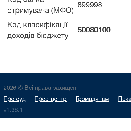
Код банка
899998
отримувача (МФО)
Код класифікації
50080100
доходів бюджету
2026 © Всі права захищені
Про суд
Прес-центр
Громадянам
Пока
v1.38.1