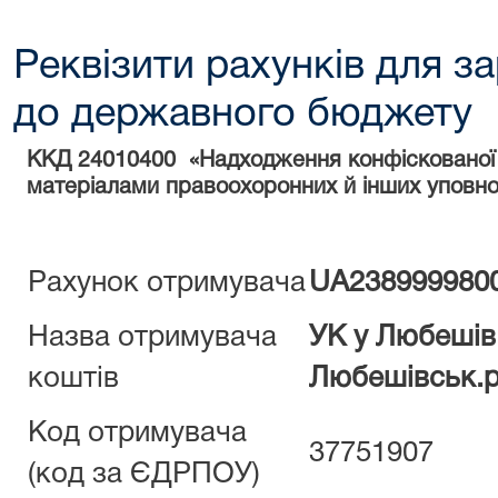
Реквізити рахунків для з
до державного бюджету
ККД 24010400 «Надходження конфіскованої н
матеріалами правоохоронних й інших уповно
Рахунок отримувача
UA238999980
Назва отримувача
УК у Любешів.
коштів
Любешівськ.р
Код отримувача
37751907
(код за ЄДРПОУ)