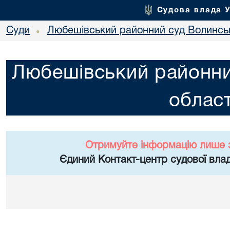
Судова влада 
Суди
Любешівський районний суд Волинськ
•
Любешівський районни
област
Отримуйте інформацію лише 
Єдиний Контакт-центр судової влад