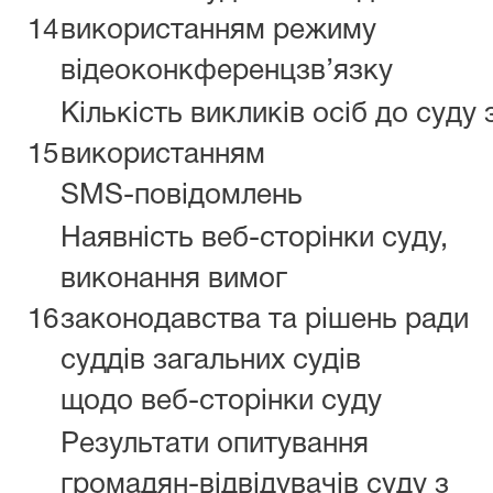
14
використанням режиму
відеоконкференцзв’язку
Кількість викликів осіб до суду 
15
використанням
SMS-повідомлень
Наявність веб-сторінки суду,
виконання вимог
16
законодавства та рішень ради
суддів загальних судів
щодо веб-сторінки суду
Результати опитування
громадян-відвідувачів суду з