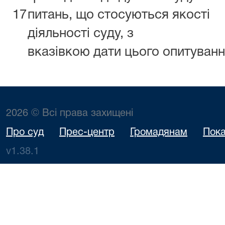
17
питань, що стосуються якості
діяльності суду, з
вказівкою дати цього опитуван
2026 © Всі права захищені
Про суд
Прес-центр
Громадянам
Пока
v1.38.1