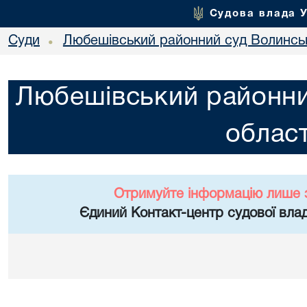
Судова влада 
Суди
Любешівський районний суд Волинськ
•
Любешівський районни
област
Отримуйте інформацію лише 
Єдиний Контакт-центр судової влад