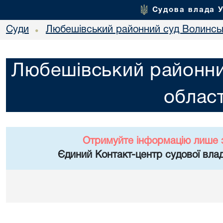
Судова влада 
Суди
Любешівський районний суд Волинськ
•
Любешівський районни
област
Отримуйте інформацію лише 
Єдиний Контакт-центр судової влад