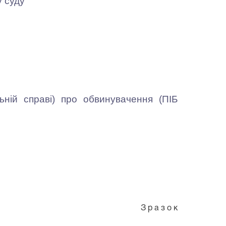
 суду
ій справі) про обвинувачення (ПІБ
З р а з о к