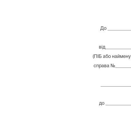
До __________
від__________
(ПІБ або найменува
справа №_______
_____________
до __________