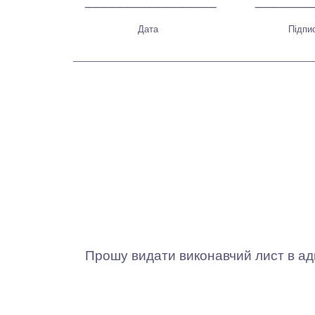
_________________ ______
Дата
Підп
___________________________________________
Прошу видати виконавчий лист в адмін
_________________ ______