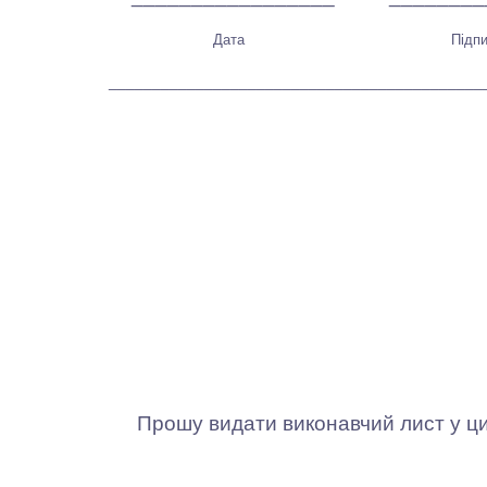
Дата
Під
___________________________________________
Прошу видати виконавчий лист у циві