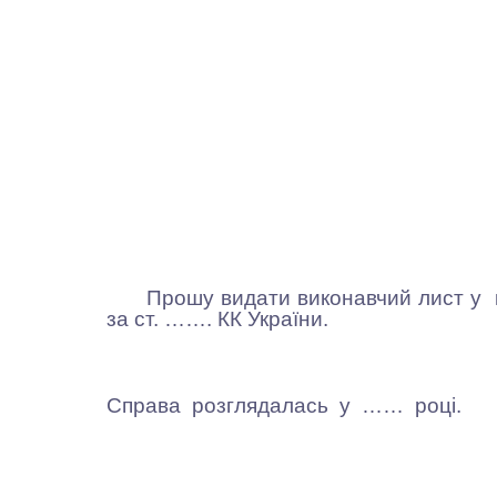
Прошу видати виконавчий лист у кри
за ст. ……. КК України.
Справа розглядалась у …… році.
_________________ ______