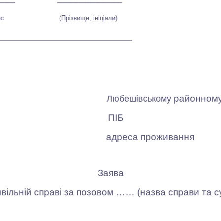
пис
(Прізвище, ініціали)
__________________________________
районному
Любешівському
ПІБ
адреса проживання
Заява
льній справі за позовом …… (назва справи та су