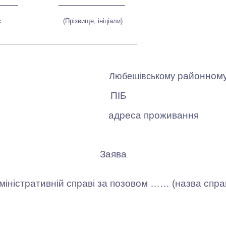
_____ ____________
ис
(Прізвище, ініціали)
__________________________________
районному
Любешівському
ПІБ
адреса проживання
Заява
істративній справі за позовом …… (назва справи
_____ ____________