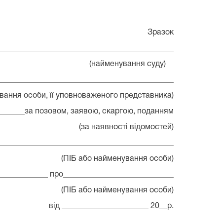
Зразок
____________________________________________
(найменування суду)
_____________________________________________
ння особи, її уповноваженого представника)
______за позовом, заявою, скаргою, поданням
(за наявності відомостей)
____________________________________________
(ПІБ або найменування особи)
_____________ про____________________________
(ПІБ або найменування особи)
від ______________________ 20__р.