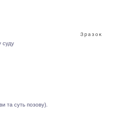
З р а з о к
 суду
 та суть позову).