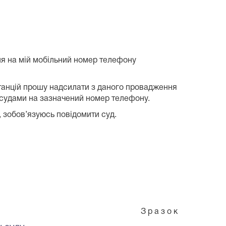
я на мій мобільний номер телефону
нстанцій прошу надсилати з даного провадження
 судами на зазначений номер телефону.
 зобов’язуюсь повідомити суд.
З р а з о к