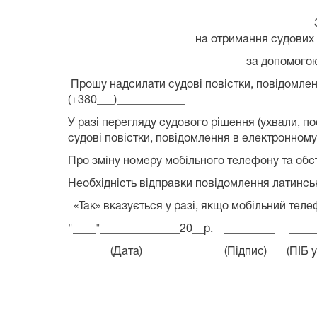
Заявк
на отримання судових повісток, п
за допомогою SMS-пов
Прошу надсилати судові повістки, повідомле
(+380___)____________
У разі перегляду судового рішення (ухвали, п
судові повістки, повідомлення в електронно
Про зміну номеру мобільного телефону та обс
Необхідність відправки повідомлення латинськи
«Так» вказується у разі, якщо мобільний тел
"____"______________20__р. _________ _____
(Дата) (Підпис) (ПІБ учасника про