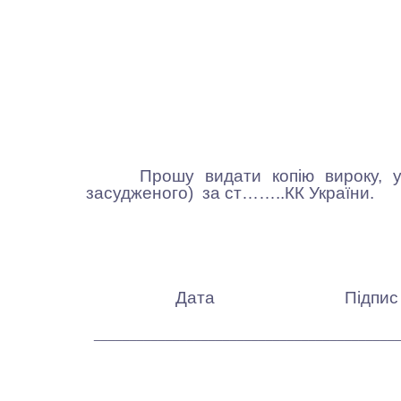
Прошу видати копію вироку, ухвал
засудженого) за ст……..КК України.
Дата Підпис (Пріз
__________________________________________