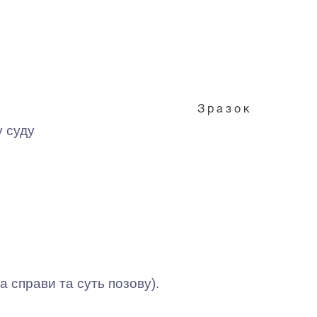
З р а з о к
 суду
 справи та суть позову).