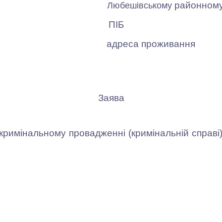
районному
Любешівському
ПІБ
адреса проживання
Заява
мінальному провадженні (кримінальній справі) 
_____ ____________