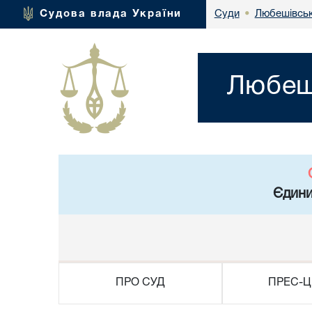
Любешівськ
Судова влада України
Суди
•
Любеші
Єдини
ПРО СУД
ПРЕС-Ц