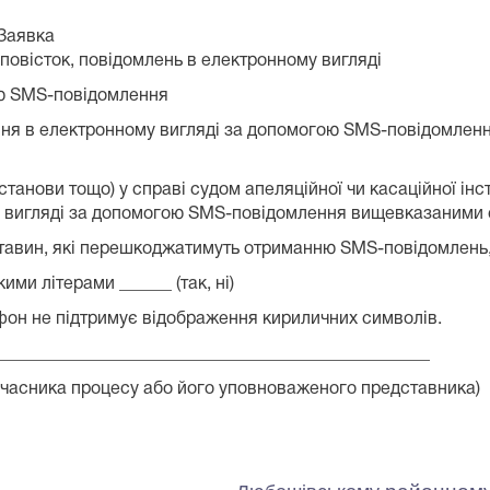
а
овідомлень в електронному вигляді
ідомлення
ння в електронному вигляді за допомогою SMS-повідомленн
останови тощо) у справі судом апеляційної чи касаційної і
му вигляді за допомогою SMS-повідомлення вищевказаними
тавин, які перешкоджатимуть отриманню SMS-повідомлень,
ми літерами ______ (так, ні)
ефон не підтримує відображення кириличних символів.
_________________________________________________
цесу або його уповноваженого представника)