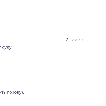
З р а з о к
 суду
ть позову).