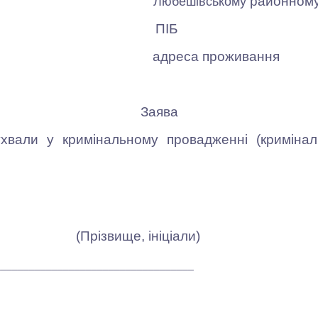
районному
Любешівському
ПІБ
адреса проживання
Заява
и у кримінальному провадженні (кримінальн
вище, ініціали)
___________________________________