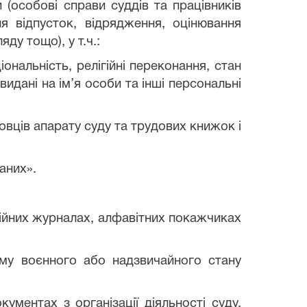
 (особові справи суддів та працівників
я відпусток, відрядження, оцінювання
у тощо), у т.ч.:
ональність, релігійні переконання, стан
видані на ім’я особи та інші персональні
вців апарату суду та трудових книжок і
аних».
ційних журналах, алфавітних покажчиках
иму воєнного або надзвичайного стану
ументах з організації діяльності суду,