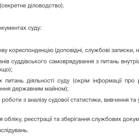
(секретне діловодство).
окументах суду:
ву кореспонденцію (доповідні, службові записки, н
нів суддівського самоврядування з питань внутріш
ощо);
питань діяльності суду (окрім інформації пр
ення державним майном);
роботи з аналізу судової статистики, вивчення та
ня обліку, реєстрації та зберігання службових докум
слідувань.