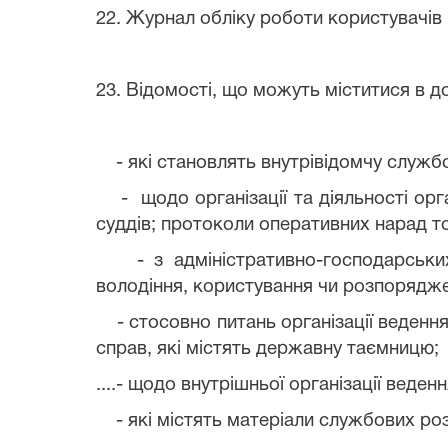
22. Журнал обліку роботи користувачів 
23. Відомості, що можуть міститися в д
- які становлять внутрівідомчу службо
- щодо організації та діяльності орга
суддів; протоколи оперативних нарад т
- з адміністративно-господарських 
володіння, користування чи розпорядж
- стосовно питань організації ведення 
справ, які містять державну таємницю;
....- щодо внутрішньої організації веден
- які містять матеріали службових роз