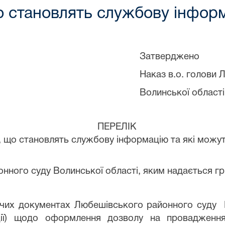
о становлять службову інфор
Затверджено
Наказ
в.о.
голови Л
Волинської області від 02.12.
ЕРЕ
ть службову інформацію
та які можут
ду Волинської області,
яким надається г
ядчих документах Любешівського районного суду
В
ції) щодо оформлення дозволу на провадження 