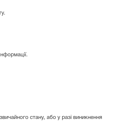
у.
інформації.
вичайного стану, або у разі виникнення