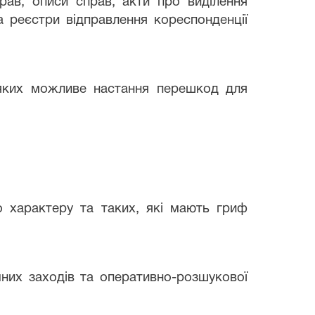
рав, описи справ, акти про виділення
а реєстри відправлення кореспонденції
я яких можливе настання перешкод для
го характеру та таких, які мають гриф
чних заходів та оперативно-розшукової