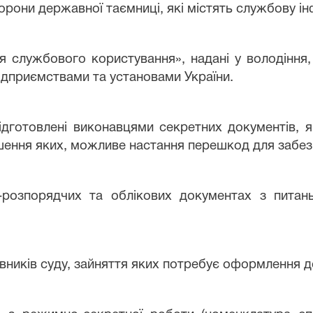
орони державної таємниці, які містять службову і
я службового користування», надані у володінн
ідприємствами та установами України.
 підготовлені виконавцями секретних документів, я
ошення яких, можливе настання перешкод для забе
о-розпорядчих та облікових документах з пита
івників суду, зайняття яких потребує оформлення 