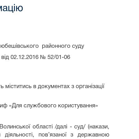
мацію
юбешівського районного суду
2016 № 52/01-06
ЛІК
ь міститись в документах з організації
риф «Для службового користування»
олинської області /далі - суд/ (накази,
діяльності, пов’язаної з державною