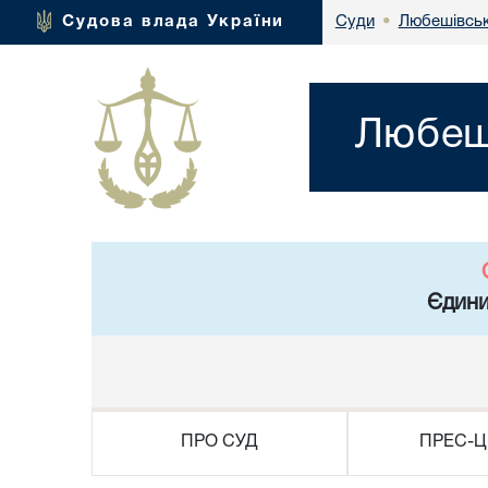
Любешівськ
Судова влада України
Суди
•
Любеші
Єдини
ПРО СУД
ПРЕС-Ц