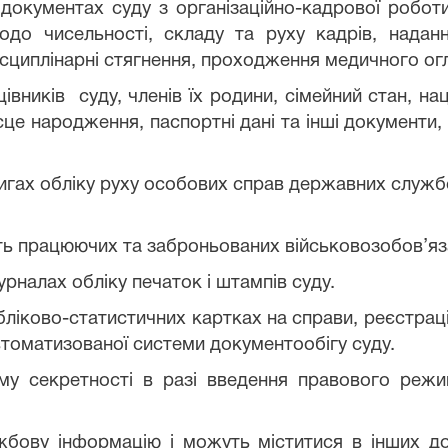
документах суду з організаційно-кадрової роботи
одо чисельності, складу та руху кадрів, наданн
циплінарні стягнення, проходження медичного огляд
иків суду, членів їх родини, сімейний стан, наці
це народження, паспортні дані та інші документи, 
нигах обліку руху особових справ державних службо
ть працюючих та заброньованих військовозобов’яз
урналах обліку печаток і штампів суду.
обліково-статистичних картках на справи, реєстра
втоматизованої системи документообігу суду.
му секретності в разі введення правового реж
жбову інформацію і можуть міститися в інших док