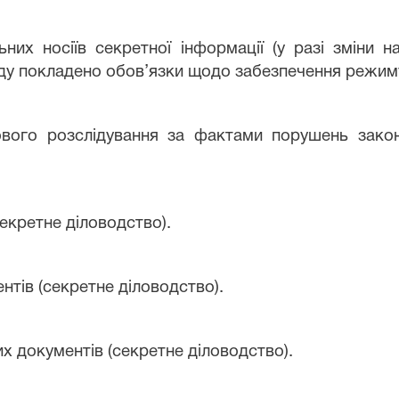
ьних носіїв секретної інформації (у разі зміни 
уду покладено обов’язки щодо забезпечення режиму
ового розслідування за фактами порушень зако
секретне діловодство).
нтів (секретне діловодство).
их документів (секретне діловодство).