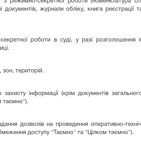
а з режимно-секретної роботи (номенклатура сп
і документів, журнали обліку, книга реєстрації т
-секретної роботи в суді, у разі розголошенн
иці.
зон, територій.
о захисту інформації (крім документів загально
 таємно").
адання дозволів на проведення оперативно-техні
обмеження доступу "Таємно" та "Цілком таємно").