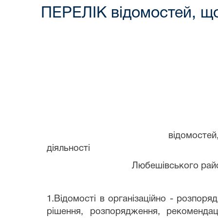
ПЕРЕЛІК відомостей, щ
П
відомостей, що становля
діяльності
Любешівського районного су
1.Відомості в організаційно - розпор
рішення, розпорядження, рекоменда