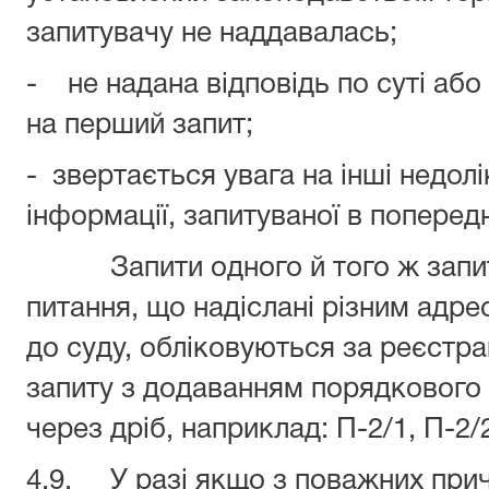
запитувачу не наддавалась;
- не надана відповідь по суті або
на перший запит;
- звертається увага на інші недолі
інформації, запитуваної в поперед
Запити одного й того ж запиту
питання, що надіслані різним адре
до суду, обліковуються за реєстр
запиту з додаванням порядкового
через дріб, наприклад: П-2/1, П-2/
4.9. У разі якщо з поважних причи