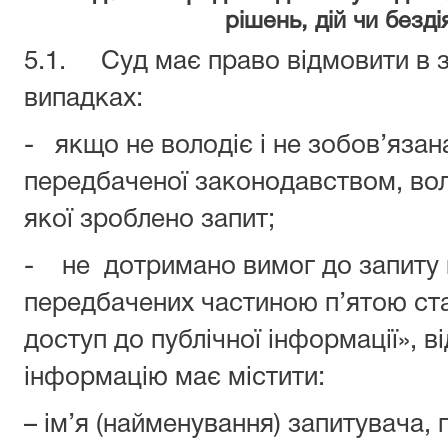
рішень,
дій чи безді
5.1. Суд має право відмовити в з
випадках:
- якщо не володіє і не зобов’язана
передбаченої законодавством, во
якої зроблено запит;
- не дотримано вимог до запиту 
передбачених частиною п’ятою ста
доступ до публічної інформації», в
інформацію має містити:
– ім’я (найменування) запитувача,