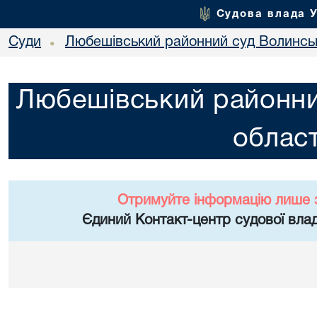
Судова влада 
Суди
Любешівський районний суд Волинськ
•
Любешівський районни
област
Отримуйте інформацію лише 
Єдиний Контакт-центр судової влад