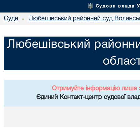
Судова влада 
Суди
Любешівський районний суд Волинськ
•
Любешівський районни
област
Отримуйте інформацію лише 
Єдиний Контакт-центр судової влад