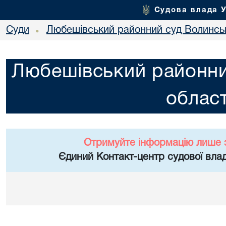
Судова влада 
Суди
Любешівський районний суд Волинськ
•
Любешівський районни
област
Отримуйте інформацію лише 
Єдиний Контакт-центр судової влад